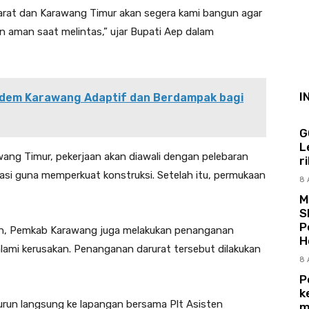
 Barat dan Karawang Timur akan segera kami bangun agar
 aman saat melintas,” ujar Bupati Aep dalam
I
dem Karawang Adaptif dan Berdampak bagi
G
L
awang Timur, pekerjaan akan diawali dengan pelebaran
r
asi guna memperkuat konstruksi. Setelah itu, permukaan
8 
M
S
P
en, Pemkab Karawang juga melakukan penanganan
H
alami kerusakan. Penanganan darurat tersebut dilakukan
8 
P
k
turun langsung ke lapangan bersama Plt Asisten
m