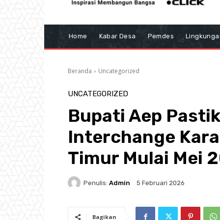
Home
Kabar Desa
Pemdes
Lingkunga
Beranda
Uncategorized
UNCATEGORIZED
Bupati Aep Pasti
Interchange Kar
Timur Mulai Mei 
Penulis:
Admin
5 Februari 2026
Bagikan