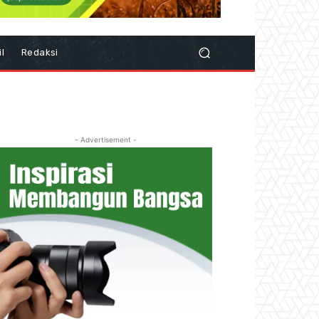
il
Redaksi
- Advertisement -