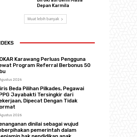
Depan Karmila
Muat lebih banyak
NDEKS
OKAR Karawang Perluas Pengguna
ewat Program Referral Berbonus 50
ibu
Agustus 2026
iris Beda Pilihan Pilkades, Pegawai
PPG Jayabakti Tersingkir dari
ekerjaan, Dipecat Dengan Tidak
ormat
Agustus 2026
enanganan dinilai sebagai wujud
eberpihakan pemerintah dalam
enjamin hak pendidikan anak