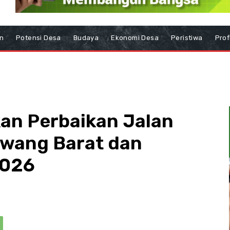
n
Potensi Desa
Budaya
Ekonomi Desa
Peristiwa
Prof
kan Perbaikan Jalan
awang Barat dan
2026