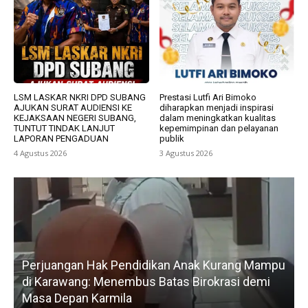
LSM LASKAR NKRI DPD SUBANG
Prestasi Lutfi Ari Bimoko
AJUKAN SURAT AUDIENSI KE
diharapkan menjadi inspirasi
KEJAKSAAN NEGERI SUBANG,
dalam meningkatkan kualitas
TUNTUT TINDAK LANJUT
kepemimpinan dan pelayanan
LAPORAN PENGADUAN
publik
4 Agustus 2026
3 Agustus 2026
ak Kurang Mampu
Gerak Cepat H. Karsim Tindaklanjuti
irokrasi demi
Petani, Normalisasi Irigasi Langsung 
Kedua