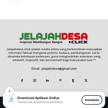
Jelajahdesa.click adalah media online yang berkomitmen menyajikan
informasi faktual mengenai potensi, budaya, pembangunan, serta
dinamika kehidupan pedesaan, guna menghadirkan wawasan yang
edukatif, inspiratif, dan bermanfaat bagi masyarakat luas.**
Email : jelajahdesa@gmail.com
˅
✕
Download Aplikasi GoKar
Download
© Copyright - jelajahdesa.click
Transportasi Buatan Putra Karawang
Redaksi
Pedoman Media Siber
Tentang Kami
Disclaimer