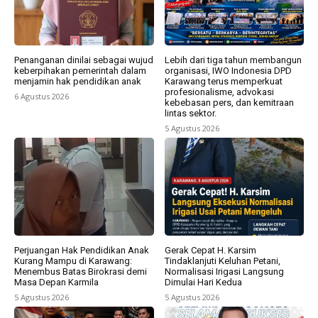
Penanganan dinilai sebagai wujud
Lebih dari tiga tahun membangun
keberpihakan pemerintah dalam
organisasi, IWO Indonesia DPD
menjamin hak pendidikan anak
Karawang terus memperkuat
profesionalisme, advokasi
6 Agustus 2026
kebebasan pers, dan kemitraan
lintas sektor.
5 Agustus 2026
Perjuangan Hak Pendidikan Anak
Gerak Cepat H. Karsim
Kurang Mampu di Karawang:
Tindaklanjuti Keluhan Petani,
Menembus Batas Birokrasi demi
Normalisasi Irigasi Langsung
Masa Depan Karmila
Dimulai Hari Kedua
5 Agustus 2026
5 Agustus 2026