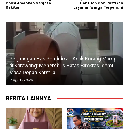
Polisi Amankan Senjata
Bantuan dan Pastikan
Rakitan
Layanan Warga Terpenuhi
 Kurang Mampu
Gerak Cepat H. Karsim Tindaklanjuti Ke
okrasi demi
Petani, Normalisasi Irigasi Langsung Di
Kedua
5 Agustus 2026
BERITA LAINNYA