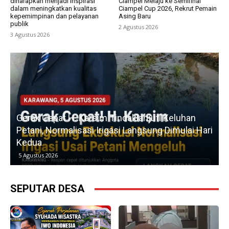
diharapkan menjadi inspirasi
Ciampel Melaju ke Semifinal
dalam meningkatkan kualitas
Ciampel Cup 2026, Rekrut Pemain
kepemimpinan dan pelayanan
Asing Baru
publik
2 Agustus 2026
3 Agustus 2026
u
Gerak Cepat H. Karsim Tindaklanjuti Keluhan
Petani, Normalisasi Irigasi Langsung Dimulai Hari
Kedua
5 Agustus 2026
SEPUTAR DESA