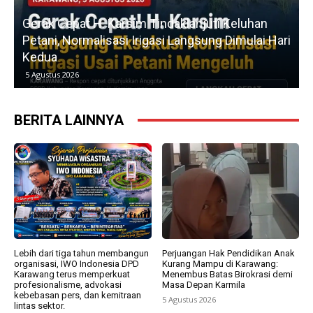
u
Gerak Cepat H. Karsim Tindaklanjuti Keluhan
Petani, Normalisasi Irigasi Langsung Dimulai Hari
Kedua
5 Agustus 2026
BERITA LAINNYA
Lebih dari tiga tahun membangun
Perjuangan Hak Pendidikan Anak
organisasi, IWO Indonesia DPD
Kurang Mampu di Karawang:
Karawang terus memperkuat
Menembus Batas Birokrasi demi
profesionalisme, advokasi
Masa Depan Karmila
kebebasan pers, dan kemitraan
5 Agustus 2026
lintas sektor.