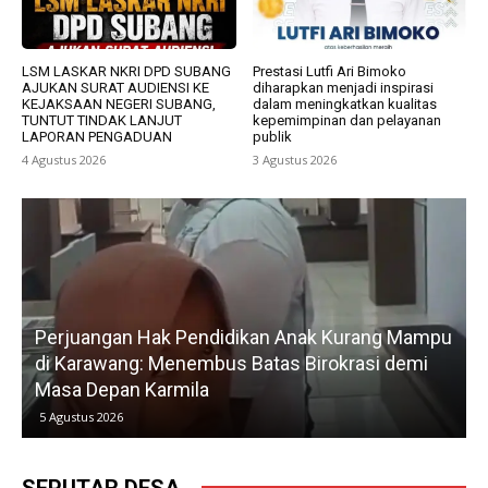
LSM LASKAR NKRI DPD SUBANG
Prestasi Lutfi Ari Bimoko
AJUKAN SURAT AUDIENSI KE
diharapkan menjadi inspirasi
KEJAKSAAN NEGERI SUBANG,
dalam meningkatkan kualitas
TUNTUT TINDAK LANJUT
kepemimpinan dan pelayanan
LAPORAN PENGADUAN
publik
4 Agustus 2026
3 Agustus 2026
Perjuangan Hak Pendidikan Anak Kurang Mampu
di Karawang: Menembus Batas Birokrasi demi
P
Masa Depan Karmila
5 Agustus 2026
SEPUTAR DESA