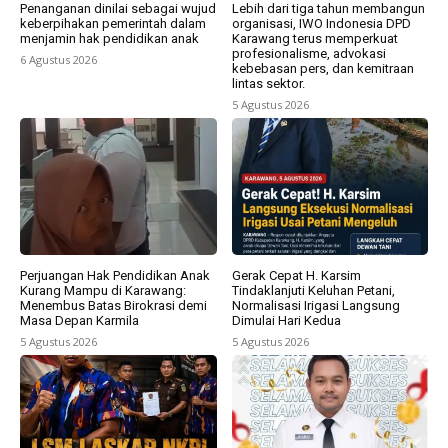
Penanganan dinilai sebagai wujud
Lebih dari tiga tahun membangun
keberpihakan pemerintah dalam
organisasi, IWO Indonesia DPD
menjamin hak pendidikan anak
Karawang terus memperkuat
profesionalisme, advokasi
6 Agustus 2026
kebebasan pers, dan kemitraan
lintas sektor.
5 Agustus 2026
Perjuangan Hak Pendidikan Anak
Gerak Cepat H. Karsim
Kurang Mampu di Karawang:
Tindaklanjuti Keluhan Petani,
Menembus Batas Birokrasi demi
Normalisasi Irigasi Langsung
Masa Depan Karmila
Dimulai Hari Kedua
5 Agustus 2026
5 Agustus 2026