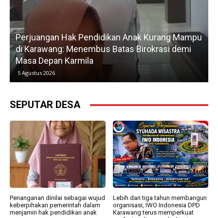
Perjuangan Hak Pendidikan Anak Kurang Mampu
di Karawang: Menembus Batas Birokrasi demi
P
Masa Depan Karmila
5 Agustus 2026
SEPUTAR DESA
Penanganan dinilai sebagai wujud
Lebih dari tiga tahun membangun
keberpihakan pemerintah dalam
organisasi, IWO Indonesia DPD
menjamin hak pendidikan anak
Karawang terus memperkuat