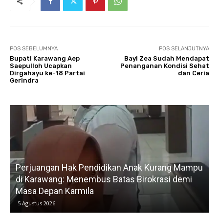
POS SEBELUMNYA
POS SELANJUTNYA
Bupati Karawang Aep
Bayi Zea Sudah Mendapat
Saepulloh Ucapkan
Penanganan Kondisi Sehat
Dirgahayu ke-18 Partai
dan Ceria
Gerindra‎
Perjuangan Hak Pendidikan Anak Kurang Mampu
di Karawang: Menembus Batas Birokrasi demi
P
Masa Depan Karmila
5 Agustus 2026