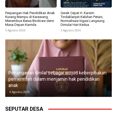
Perjuangan Hak Pendidikan Anak
Gerak Cepat H. Karsim
Kurang Mampu di Karawang:
Tindaklanjuti Keluhan Petani,
Menembus Batas Birokrasi demi
Normalisasi Irigasi Langsung
Masa Depan Karmila
Dimulai Hari Kedua
5 Agustus 2026
5 Agustus 2026
Penanganan dinilai sebagai wujud keberpihakan
pemerintah dalam menjamin hak pendidikan
anak
k
6 Agustus 2026
SEPUTAR DESA