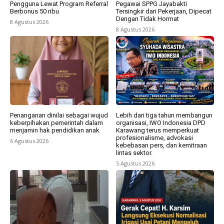
Pengguna Lewat Program Referral
Pegawai SPPG Jayabakti
Berbonus 50 ribu
Tersingkir dari Pekerjaan, Dipecat
Dengan Tidak Hormat
8 Agustus 2026
8 Agustus 2026
Penanganan dinilai sebagai wujud
Lebih dari tiga tahun membangun
keberpihakan pemerintah dalam
organisasi, IWO Indonesia DPD
menjamin hak pendidikan anak
Karawang terus memperkuat
profesionalisme, advokasi
6 Agustus 2026
kebebasan pers, dan kemitraan
lintas sektor.
5 Agustus 2026