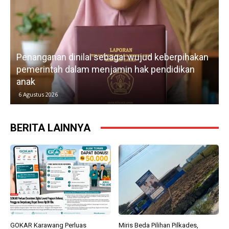
Penanganan dinilai sebagai wujud keberpihakan
pemerintah dalam menjamin hak pendidikan
anak
k
6 Agustus 2026
BERITA LAINNYA
GOKAR Karawang Perluas
Miris Beda Pilihan Pilkades,