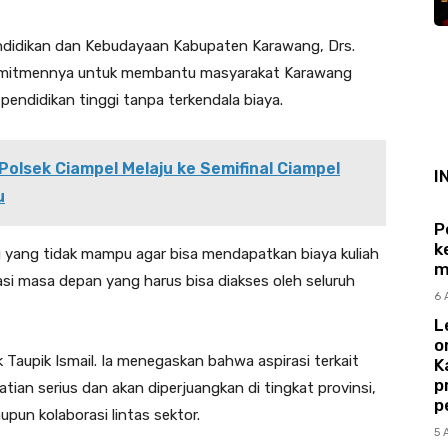
endidikan dan Kebudayaan Kabupaten Karawang, Drs.
omitmennya untuk membantu masyarakat Karawang
ndidikan tinggi tanpa terkendala biaya.
Polsek Ciampel Melaju ke Semifinal Ciampel
I
u
P
k
 yang tidak mampu agar bisa mendapatkan biaya kuliah
m
tasi masa depan yang harus bisa diakses oleh seluruh
6 
L
o
k Taupik Ismail. Ia menegaskan bahwa aspirasi terkait
K
p
tian serius dan akan diperjuangkan di tingkat provinsi,
p
pun kolaborasi lintas sektor.
5 