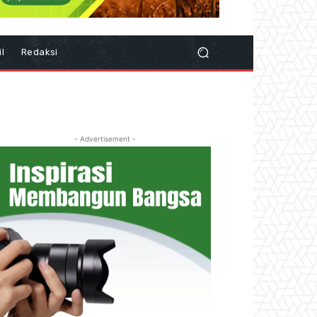
il
Redaksi
- Advertisement -