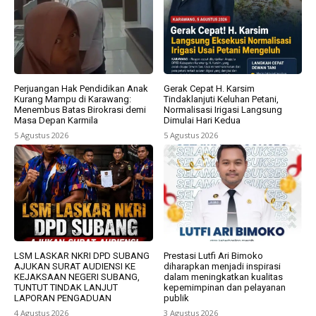
Perjuangan Hak Pendidikan Anak
Gerak Cepat H. Karsim
Kurang Mampu di Karawang:
Tindaklanjuti Keluhan Petani,
Menembus Batas Birokrasi demi
Normalisasi Irigasi Langsung
Masa Depan Karmila
Dimulai Hari Kedua
5 Agustus 2026
5 Agustus 2026
LSM LASKAR NKRI DPD SUBANG
Prestasi Lutfi Ari Bimoko
AJUKAN SURAT AUDIENSI KE
diharapkan menjadi inspirasi
KEJAKSAAN NEGERI SUBANG,
dalam meningkatkan kualitas
TUNTUT TINDAK LANJUT
kepemimpinan dan pelayanan
LAPORAN PENGADUAN
publik
4 Agustus 2026
3 Agustus 2026