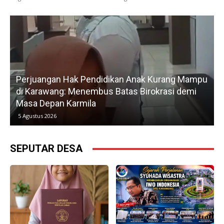
endidikan Anak Kurang Mampu
Gerak Cepat H. Karsim 
embus Batas Birokrasi demi
Petani, Normalisasi Iri
la
Kedua
5 Agustus 2026
SEPUTAR DESA