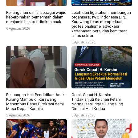
Penanganan dinilai sebagai wujud
Lebih dari tiga tahun membangun
keberpihakan pemerintah dalam
organisasi, IWO Indonesia DPD
menjamin hak pendidikan anak
Karawang terus memperkuat
profesionalisme, advokasi
6 Agustus 2026
kebebasan pers, dan kemitraan
lintas sektor.
5 Agustus 2026
Perjuangan Hak Pendidikan Anak
Gerak Cepat H. Karsim
Kurang Mampu di Karawang:
Tindaklanjuti Keluhan Petani,
Menembus Batas Birokrasi demi
Normalisasi Irigasi Langsung
Masa Depan Karmila
Dimulai Hari Kedua
5 Agustus 2026
5 Agustus 2026