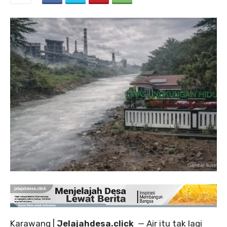
‎Karawang |
Jelajahdesa.click
— Air itu tak lagi