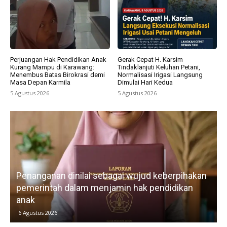
Perjuangan Hak Pendidikan Anak
Gerak Cepat H. Karsim
Kurang Mampu di Karawang:
Tindaklanjuti Keluhan Petani,
Menembus Batas Birokrasi demi
Normalisasi Irigasi Langsung
Masa Depan Karmila
Dimulai Hari Kedua
5 Agustus 2026
5 Agustus 2026
Lebih dari tiga tahun membangun organisasi,
IWO Indonesia DPD Karawang terus
memperkuat profesionalisme, advokasi
kebebasan pers, dan kemitraan lintas sektor.
5 Agustus 2026