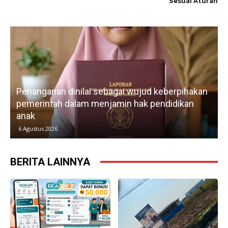
Sesuai Aturan
Lebih dari tiga tahun membangun organisasi,
IWO Indonesia DPD Karawang terus
memperkuat profesionalisme, advokasi
kebebasan pers, dan kemitraan lintas sektor.
5 Agustus 2026
BERITA LAINNYA