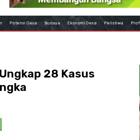
n
Potensi Desa
Budaya
Ekonomi Desa
Peristiwa
Prof
 Ungkap 28 Kasus
angka