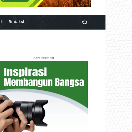
il
Redaksi
- Advertisement -