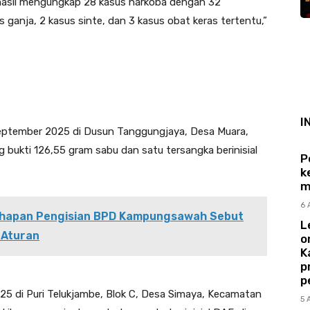
hasil mengungkap 28 kasus narkoba dengan 32
s ganja, 2 kasus sinte, dan 3 kasus obat keras tertentu,”
I
September 2025 di Dusun Tanggungjaya, Desa Muara,
bukti 126,55 gram sabu dan satu tersangka berinisial
P
k
m
6 
Tahapan Pengisian BPD Kampungsawah Sebut
L
 Aturan
o
K
p
p
25 di Puri Telukjambe, Blok C, Desa Simaya, Kecamatan
5 