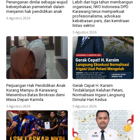
Penanganan dinilai sebagai wujud
Lebih dari tiga tahun membangun
keberpihakan pemerintah dalam
organisasi, IWO Indonesia DPD
menjamin hak pendidikan anak
Karawang terus memperkuat
profesionalisme, advokasi
6 Agustus 2026
kebebasan pers, dan kemitraan
lintas sektor.
5 Agustus 2026
Perjuangan Hak Pendidikan Anak
Gerak Cepat H. Karsim
Kurang Mampu di Karawang:
Tindaklanjuti Keluhan Petani,
Menembus Batas Birokrasi demi
Normalisasi Irigasi Langsung
Masa Depan Karmila
Dimulai Hari Kedua
5 Agustus 2026
5 Agustus 2026