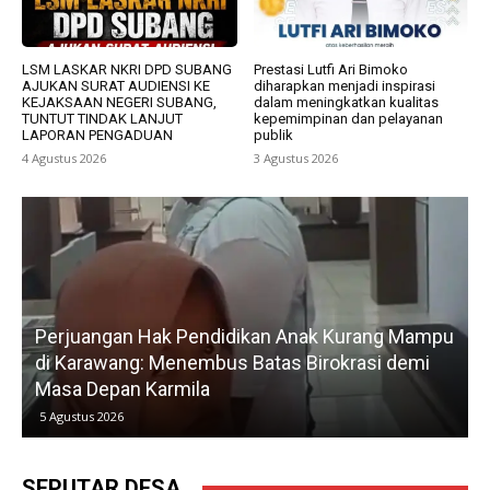
LSM LASKAR NKRI DPD SUBANG
Prestasi Lutfi Ari Bimoko
AJUKAN SURAT AUDIENSI KE
diharapkan menjadi inspirasi
KEJAKSAAN NEGERI SUBANG,
dalam meningkatkan kualitas
TUNTUT TINDAK LANJUT
kepemimpinan dan pelayanan
LAPORAN PENGADUAN
publik
4 Agustus 2026
3 Agustus 2026
g Mampu
Gerak Cepat H. Karsim Tindaklanjuti Keluhan
 demi
Petani, Normalisasi Irigasi Langsung Dimulai H
Kedua
5 Agustus 2026
SEPUTAR DESA