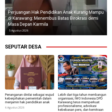
Perjuangan Hak Pendidikan Anak Kurang Mampu
di Karawang: Menembus Batas Birokrasi demi
P
Masa Depan Karmila
5 Agustus 2026
SEPUTAR DESA
Penanganan dinilai sebagai wujud
Lebih dari tiga tahun membangun
keberpihakan pemerintah dalam
organisasi, IWO Indonesia DPD
menjamin hak pendidikan anak
Karawang terus memperkuat
profesionalisme, advokasi
6 Agustus 2026
kebebasan pers, dan kemitraan