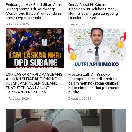
Perjuangan Hak Pendidikan Anak
Gerak Cepat H. Karsim
Kurang Mampu di Karawang:
Tindaklanjuti Keluhan Petani,
Menembus Batas Birokrasi demi
Normalisasi Irigasi Langsung
Masa Depan Karmila
Dimulai Hari Kedua
5 Agustus 2026
5 Agustus 2026
LSM LASKAR NKRI DPD SUBANG
Prestasi Lutfi Ari Bimoko
AJUKAN SURAT AUDIENSI KE
diharapkan menjadi inspirasi
KEJAKSAAN NEGERI SUBANG,
dalam meningkatkan kualitas
TUNTUT TINDAK LANJUT
kepemimpinan dan pelayanan
LAPORAN PENGADUAN
publik
4 Agustus 2026
3 Agustus 2026