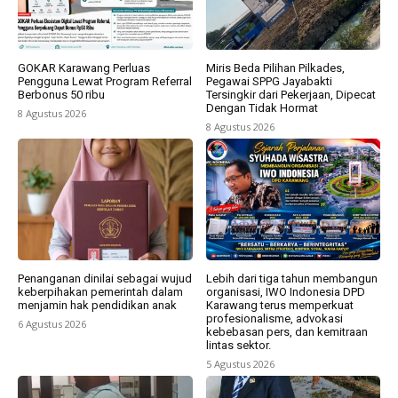
GOKAR Karawang Perluas
Miris Beda Pilihan Pilkades,
Pengguna Lewat Program Referral
Pegawai SPPG Jayabakti
Berbonus 50 ribu
Tersingkir dari Pekerjaan, Dipecat
Dengan Tidak Hormat
8 Agustus 2026
8 Agustus 2026
Penanganan dinilai sebagai wujud
Lebih dari tiga tahun membangun
keberpihakan pemerintah dalam
organisasi, IWO Indonesia DPD
menjamin hak pendidikan anak
Karawang terus memperkuat
profesionalisme, advokasi
6 Agustus 2026
kebebasan pers, dan kemitraan
lintas sektor.
5 Agustus 2026