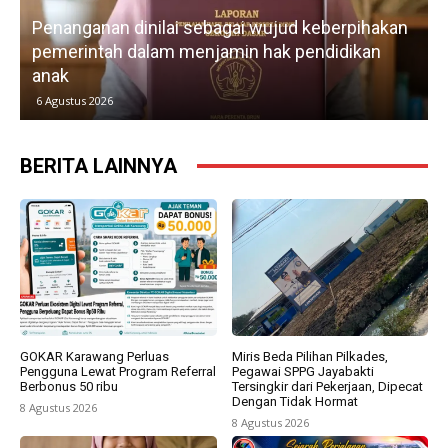
Penanganan dinilai sebagai wujud keberpihakan
pemerintah dalam menjamin hak pendidikan
anak
k
6 Agustus 2026
BERITA LAINNYA
GOKAR Karawang Perluas
Miris Beda Pilihan Pilkades,
Pengguna Lewat Program Referral
Pegawai SPPG Jayabakti
Berbonus 50 ribu
Tersingkir dari Pekerjaan, Dipecat
Dengan Tidak Hormat
8 Agustus 2026
8 Agustus 2026