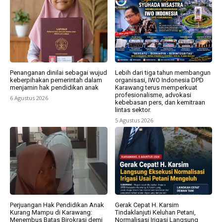
Penanganan dinilai sebagai wujud
Lebih dari tiga tahun membangun
keberpihakan pemerintah dalam
organisasi, IWO Indonesia DPD
menjamin hak pendidikan anak
Karawang terus memperkuat
profesionalisme, advokasi
6 Agustus 2026
kebebasan pers, dan kemitraan
lintas sektor.
5 Agustus 2026
Perjuangan Hak Pendidikan Anak
Gerak Cepat H. Karsim
Kurang Mampu di Karawang:
Tindaklanjuti Keluhan Petani,
Menembus Batas Birokrasi demi
Normalisasi Irigasi Langsung