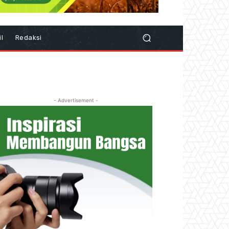
il
Redaksi
- Advertisement -