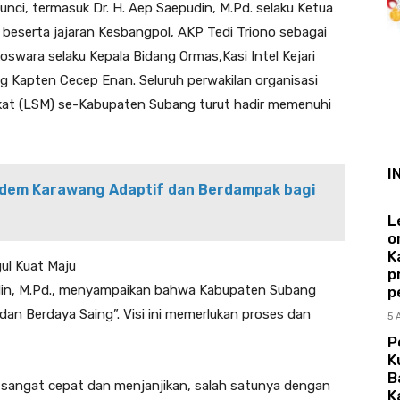
kunci, termasuk Dr. H. Aep Saepudin, M.Pd. selaku Ketua
beserta jajaran Kesbangpol, AKP Tedi Triono sebagai
swara selaku Kepala Bidang Ormas,Kasi Intel Kejari
 Kapten Cecep Enan. Seluruh perwakilan organisasi
t (LSM) se-Kabupaten Subang turut hadir memenuhi
I
dem Karawang Adaptif dan Berdampak bagi
L
o
K
ul Kuat Maju
p
din, M.Pd., menyampaikan bahwa Kabupaten Subang
p
, dan Berdaya Saing”. Visi ini memerlukan proses dan
5 
P
K
B
 sangat cepat dan menjanjikan, salah satunya dengan
K