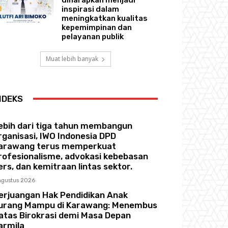
inspirasi dalam
meningkatkan kualitas
kepemimpinan dan
pelayanan publik
Muat lebih banyak
NDEKS
ebih dari tiga tahun membangun
rganisasi, IWO Indonesia DPD
arawang terus memperkuat
rofesionalisme, advokasi kebebasan
ers, dan kemitraan lintas sektor.
Agustus 2026
erjuangan Hak Pendidikan Anak
urang Mampu di Karawang: Menembus
atas Birokrasi demi Masa Depan
armila