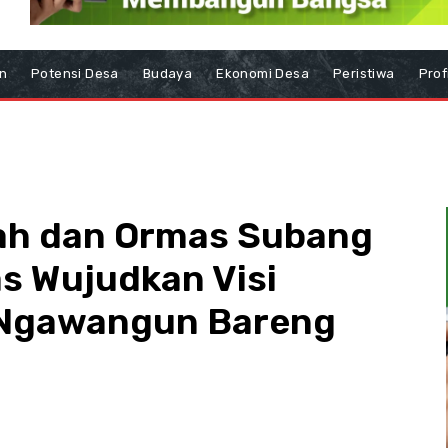
n
Potensi Desa
Budaya
Ekonomi Desa
Peristiwa
Prof
ah dan Ormas Subang
as Wujudkan Visi
 Ngawangun Bareng