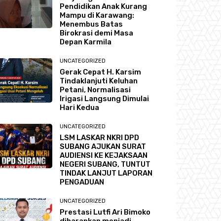
Pendidikan Anak Kurang
Mampu di Karawang:
Menembus Batas
Birokrasi demi Masa
Depan Karmila
UNCATEGORIZED
Gerak Cepat H. Karsim
Tindaklanjuti Keluhan
Petani, Normalisasi
Irigasi Langsung Dimulai
Hari Kedua
UNCATEGORIZED
LSM LASKAR NKRI DPD
SUBANG AJUKAN SURAT
AUDIENSI KE KEJAKSAAN
NEGERI SUBANG, TUNTUT
TINDAK LANJUT LAPORAN
PENGADUAN
UNCATEGORIZED
Prestasi Lutfi Ari Bimoko
diharapkan menjadi