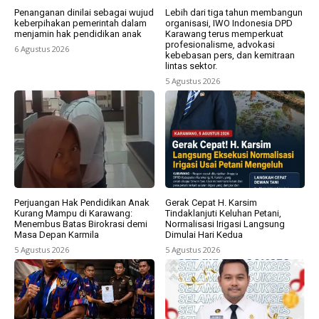
Penanganan dinilai sebagai wujud
Lebih dari tiga tahun membangun
keberpihakan pemerintah dalam
organisasi, IWO Indonesia DPD
menjamin hak pendidikan anak
Karawang terus memperkuat
profesionalisme, advokasi
6 Agustus 2026
kebebasan pers, dan kemitraan
lintas sektor.
5 Agustus 2026
Perjuangan Hak Pendidikan Anak
Gerak Cepat H. Karsim
Kurang Mampu di Karawang:
Tindaklanjuti Keluhan Petani,
Menembus Batas Birokrasi demi
Normalisasi Irigasi Langsung
Masa Depan Karmila
Dimulai Hari Kedua
5 Agustus 2026
5 Agustus 2026