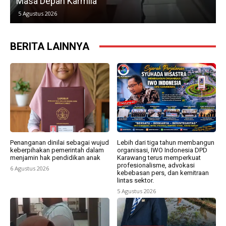
Masa Depan Karmila
5 Agustus 2026
BERITA LAINNYA
Penanganan dinilai sebagai wujud
Lebih dari tiga tahun membangun
keberpihakan pemerintah dalam
organisasi, IWO Indonesia DPD
menjamin hak pendidikan anak
Karawang terus memperkuat
profesionalisme, advokasi
6 Agustus 2026
kebebasan pers, dan kemitraan
lintas sektor.
5 Agustus 2026