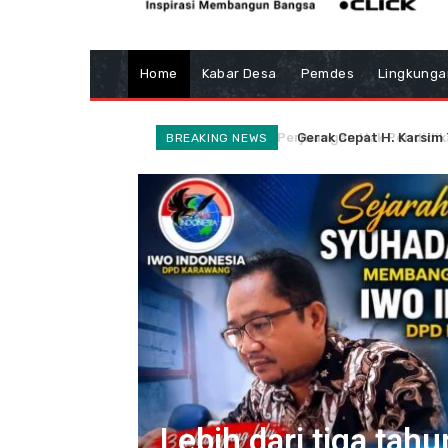
Home
Kabar Desa
Pemdes
Lingkunga
Gerak Cepat H. Karsim 
BREAKING NEWS
Lebih dari tiga ta