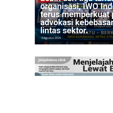
organisasi, IWO In
terus memperkuat p
advokasi kebebasan
lintas sektor.
5 Agustus 2026