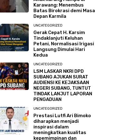
Karawang: Menembus
Batas Birokrasi demi Masa
rjuangan Hak Pendidikan Ana
Depan Karmila
ampu di Karawang: Menembus
UNCATEGORIZED
Gerak Cepat H. Karsim
rokrasi demi Masa Depan Karm
Tindaklanjuti Keluhan
Petani, Normalisasi Irigasi
stus 2026
Langsung Dimulai Hari
Kedua
UNCATEGORIZED
LSM LASKAR NKRI DPD
SUBANG AJUKAN SURAT
AUDIENSI KE KEJAKSAAN
NEGERI SUBANG, TUNTUT
TINDAK LANJUT LAPORAN
PENGADUAN
UNCATEGORIZED
Prestasi Lutfi Ari Bimoko
diharapkan menjadi
inspirasi dalam
meningkatkan kualitas
kepemimpinan dan