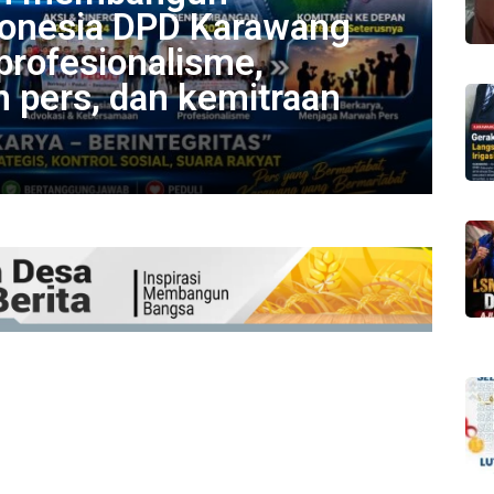
donesia DPD Karawang
rofesionalisme,
Pe
 pers, dan kemitraan
M
Bi
5 Agu