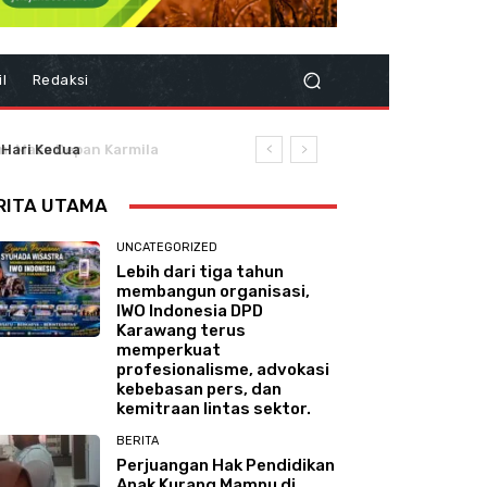
il
Redaksi
 Hari Kedua
RITA UTAMA
UNCATEGORIZED
Lebih dari tiga tahun
membangun organisasi,
IWO Indonesia DPD
Karawang terus
memperkuat
profesionalisme, advokasi
kebebasan pers, dan
kemitraan lintas sektor.
BERITA
Perjuangan Hak Pendidikan
Anak Kurang Mampu di