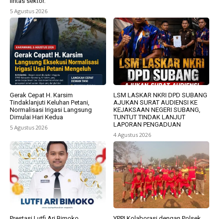
lintas sektor.
5 Agustus 2026
Gerak Cepat H. Karsim
LSM LASKAR NKRI DPD SUBANG
Tindaklanjuti Keluhan Petani,
AJUKAN SURAT AUDIENSI KE
Normalisasi Irigasi Langsung
KEJAKSAAN NEGERI SUBANG,
Dimulai Hari Kedua
TUNTUT TINDAK LANJUT
LAPORAN PENGADUAN
5 Agustus 2026
4 Agustus 2026
Prestasi Lutfi Ari Bimoko
YPPI Kolaborasi dengan Polsek