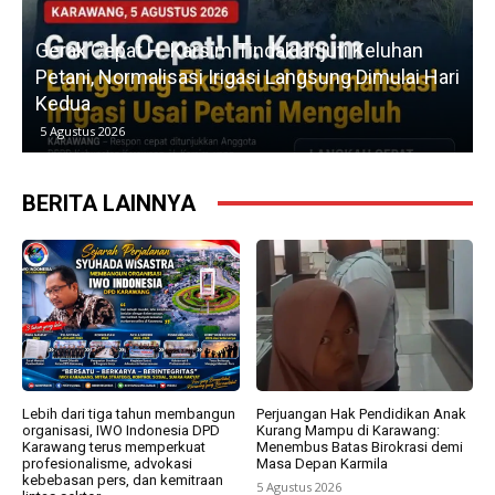
u
Gerak Cepat H. Karsim Tindaklanjuti Keluhan
Petani, Normalisasi Irigasi Langsung Dimulai Hari
Kedua
5 Agustus 2026
BERITA LAINNYA
Lebih dari tiga tahun membangun
Perjuangan Hak Pendidikan Anak
organisasi, IWO Indonesia DPD
Kurang Mampu di Karawang:
Karawang terus memperkuat
Menembus Batas Birokrasi demi
profesionalisme, advokasi
Masa Depan Karmila
kebebasan pers, dan kemitraan
5 Agustus 2026