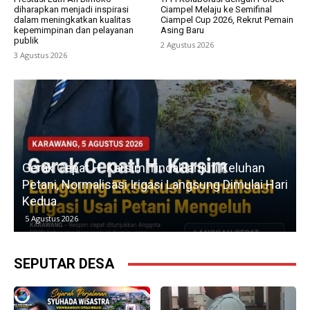
diharapkan menjadi inspirasi
Ciampel Melaju ke Semifinal
dalam meningkatkan kualitas
Ciampel Cup 2026, Rekrut Pemain
kepemimpinan dan pelayanan
Asing Baru
publik
2 Agustus 2026
3 Agustus 2026
u
Gerak Cepat H. Karsim Tindaklanjuti Keluhan
Petani, Normalisasi Irigasi Langsung Dimulai Hari
Kedua
5 Agustus 2026
SEPUTAR DESA