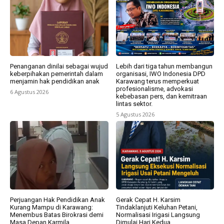
Penanganan dinilai sebagai wujud
Lebih dari tiga tahun membangun
keberpihakan pemerintah dalam
organisasi, IWO Indonesia DPD
menjamin hak pendidikan anak
Karawang terus memperkuat
profesionalisme, advokasi
6 Agustus 2026
kebebasan pers, dan kemitraan
lintas sektor.
5 Agustus 2026
Perjuangan Hak Pendidikan Anak
Gerak Cepat H. Karsim
Kurang Mampu di Karawang:
Tindaklanjuti Keluhan Petani,
Menembus Batas Birokrasi demi
Normalisasi Irigasi Langsung
Masa Depan Karmila
Dimulai Hari Kedua