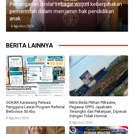
Penanganan dinilai sebagai wujud keberpihakan
pemerintah dalam menjamin hak pendidikan
anak
k
6 Agustus 2026
BERITA LAINNYA
GOKAR Karawang Perluas
Miris Beda Pilihan Pilkades,
Pengguna Lewat Program Referral
Pegawai SPPG Jayabakti
Berbonus 50 ribu
Tersingkir dari Pekerjaan, Dipecat
Dengan Tidak Hormat
8 Agustus 2026
8 Agustus 2026