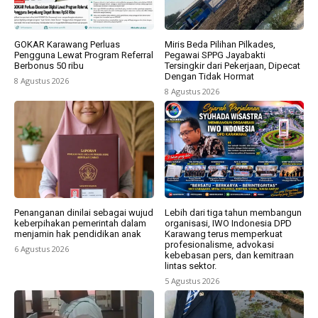
GOKAR Karawang Perluas
Miris Beda Pilihan Pilkades,
Pengguna Lewat Program Referral
Pegawai SPPG Jayabakti
Berbonus 50 ribu
Tersingkir dari Pekerjaan, Dipecat
Dengan Tidak Hormat
8 Agustus 2026
8 Agustus 2026
Penanganan dinilai sebagai wujud
Lebih dari tiga tahun membangun
keberpihakan pemerintah dalam
organisasi, IWO Indonesia DPD
menjamin hak pendidikan anak
Karawang terus memperkuat
profesionalisme, advokasi
6 Agustus 2026
kebebasan pers, dan kemitraan
lintas sektor.
5 Agustus 2026