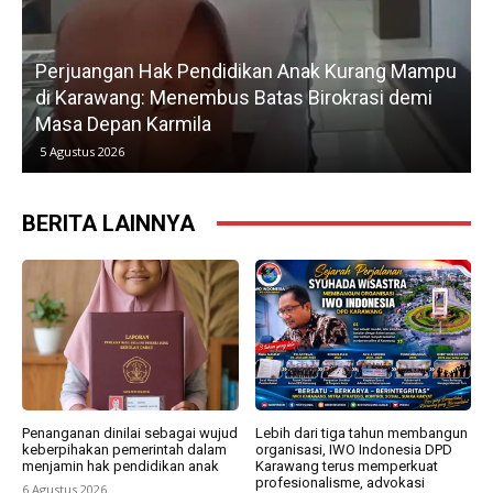
Perjuangan Hak Pendidikan Anak Kurang Mampu
di Karawang: Menembus Batas Birokrasi demi
P
Masa Depan Karmila
5 Agustus 2026
BERITA LAINNYA
Penanganan dinilai sebagai wujud
Lebih dari tiga tahun membangun
keberpihakan pemerintah dalam
organisasi, IWO Indonesia DPD
menjamin hak pendidikan anak
Karawang terus memperkuat
profesionalisme, advokasi
6 Agustus 2026