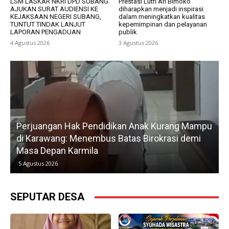
LSM LASKAR NKRI DPD SUBANG
Prestasi Lutfi Ari Bimoko
AJUKAN SURAT AUDIENSI KE
diharapkan menjadi inspirasi
KEJAKSAAN NEGERI SUBANG,
dalam meningkatkan kualitas
TUNTUT TINDAK LANJUT
kepemimpinan dan pelayanan
LAPORAN PENGADUAN
publik
4 Agustus 2026
3 Agustus 2026
Perjuangan Hak Pendidikan Anak Kurang Mampu
di Karawang: Menembus Batas Birokrasi demi
P
Masa Depan Karmila
5 Agustus 2026
SEPUTAR DESA