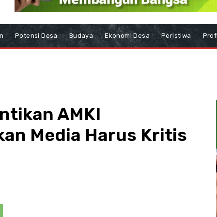
n
Potensi Desa
Budaya
Ekonomi Desa
Peristiwa
Prof
ntikan AMKI
an Media Harus Kritis