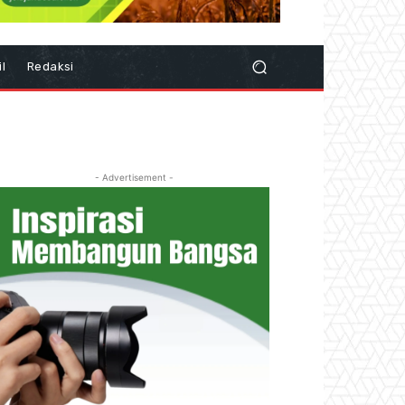
il
Redaksi
- Advertisement -