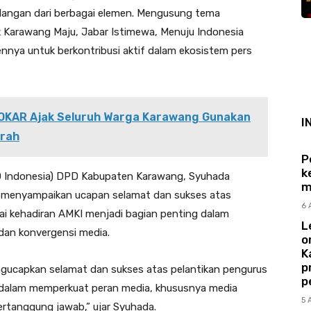
dangan dari berbagai elemen. Mengusung tema
 Karawang Maju, Jabar Istimewa, Menuju Indonesia
ya untuk berkontribusi aktif dalam ekosistem pers
GOKAR Ajak Seluruh Warga Karawang Gunakan
I
erah
P
k
WO Indonesia) DPD Kabupaten Karawang, Syuhada
m
ya menyampaikan ucapan selamat dan sukses atas
6 
ai kehadiran AMKI menjadi bagian penting dalam
L
 dan konvergensi media.
o
K
p
gucapkan selamat dan sukses atas pelantikan pengurus
p
s dalam memperkuat peran media, khususnya media
5 
ertanggung jawab,” ujar Syuhada.