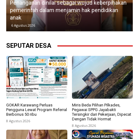
Penanganan dinilai sebagai wujud keberpihakan
pemerintah dalam menjamin hak pendidikan
anak
k
6 Agustus 2026
SEPUTAR DESA
GOKAR Karawang Perluas
Miris Beda Pilihan Pilkades,
Pengguna Lewat Program Referral
Pegawai SPPG Jayabakti
Berbonus 50 ribu
Tersingkir dari Pekerjaan, Dipecat
Dengan Tidak Hormat
8 Agustus 2026
8 Agustus 2026