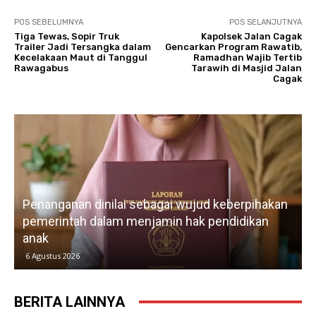
POS SEBELUMNYA
POS SELANJUTNYA
Tiga Tewas, Sopir Truk
Kapolsek Jalan Cagak
Trailer Jadi Tersangka dalam
Gencarkan Program Rawatib,
Kecelakaan Maut di Tanggul
Ramadhan Wajib Tertib
Rawagabus
Tarawih di Masjid Jalan
Cagak‎
Penanganan dinilai sebagai wujud keberpihakan
pemerintah dalam menjamin hak pendidikan
anak
k
6 Agustus 2026
BERITA LAINNYA