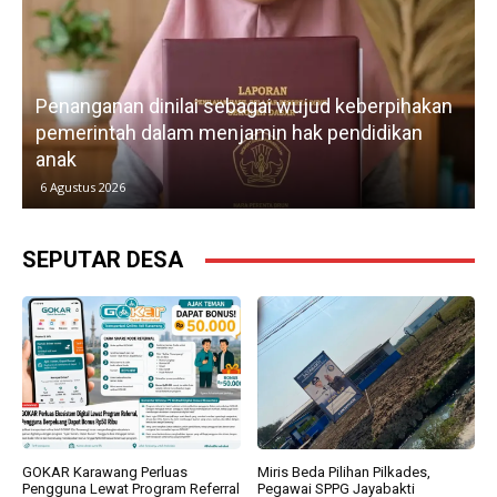
Penanganan dinilai sebagai wujud keberpihakan
pemerintah dalam menjamin hak pendidikan
anak
k
6 Agustus 2026
SEPUTAR DESA
GOKAR Karawang Perluas
Miris Beda Pilihan Pilkades,
Pengguna Lewat Program Referral
Pegawai SPPG Jayabakti