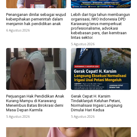
Penanganan dinilai sebagai wujud
Lebih dari tiga tahun membangun
keberpihakan pemerintah dalam
organisasi, IWO Indonesia DPD
menjamin hak pendidikan anak
Karawang terus memperkuat
profesionalisme, advokasi
6 Agustus 2026
kebebasan pers, dan kemitraan
lintas sektor.
5 Agustus 2026
Perjuangan Hak Pendidikan Anak
Gerak Cepat H. Karsim
Kurang Mampu di Karawang:
Tindaklanjuti Keluhan Petani,
Menembus Batas Birokrasi demi
Normalisasi Irigasi Langsung
Masa Depan Karmila
Dimulai Hari Kedua
5 Agustus 2026
5 Agustus 2026