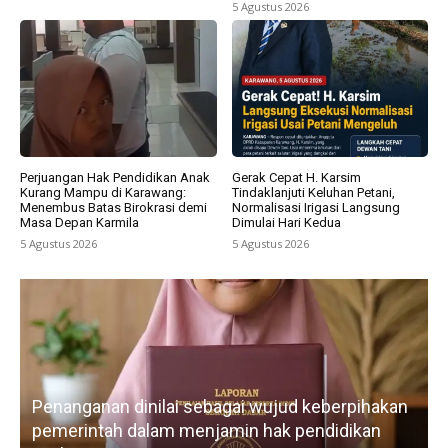
5 Agustus 2026
Perjuangan Hak Pendidikan Anak
Gerak Cepat H. Karsim
Kurang Mampu di Karawang:
Tindaklanjuti Keluhan Petani,
Menembus Batas Birokrasi demi
Normalisasi Irigasi Langsung
Masa Depan Karmila
Dimulai Hari Kedua
5 Agustus 2026
5 Agustus 2026
Lebih dari tiga tahun membangun organisasi,
n
IWO Indonesia DPD Karawang terus
memperkuat profesionalisme, advokasi