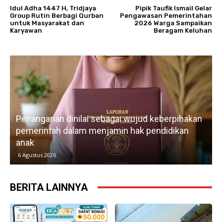
Idul Adha 1447 H, Tridjaya
Pipik Taufik Ismail Gelar
Group Rutin Berbagi Qurban
Pengawasan Pemerintahan
untuk Masyarakat dan
2026 Warga Sampaikan
Karyawan
Beragam Keluhan
Lebih dari tiga tahun membangun organisasi,
n
IWO Indonesia DPD Karawang terus
memperkuat profesionalisme, advokasi
kebebasan pers, dan kemitraan lintas sektor.
5 Agustus 2026
BERITA LAINNYA