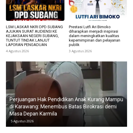
LSM LASKAR NKRI DPD SUBANG
Prestasi Lutfi Ari Bimoko
AJUKAN SURAT AUDIENSI KE
diharapkan menjadi inspirasi
KEJAKSAAN NEGERI SUBANG,
dalam meningkatkan kualitas
TUNTUT TINDAK LANJUT
kepemimpinan dan pelayanan
LAPORAN PENGADUAN
publik
4 Agustus 2026
3 Agustus 2026
u
Gerak Cepat H. Karsim Tindaklanjuti Keluhan
Petani, Normalisasi Irigasi Langsung Dimulai Hari
Kedua
5 Agustus 2026