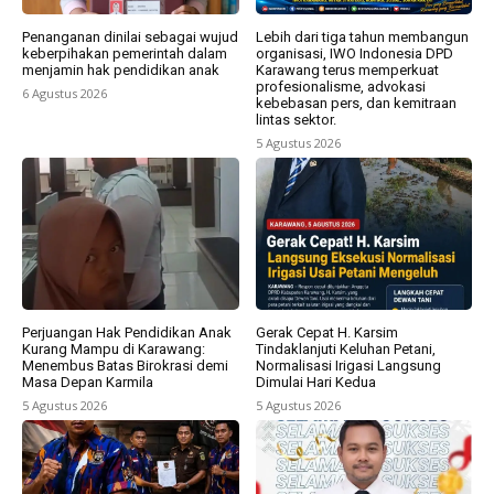
Penanganan dinilai sebagai wujud
Lebih dari tiga tahun membangun
keberpihakan pemerintah dalam
organisasi, IWO Indonesia DPD
menjamin hak pendidikan anak
Karawang terus memperkuat
profesionalisme, advokasi
6 Agustus 2026
kebebasan pers, dan kemitraan
lintas sektor.
5 Agustus 2026
Perjuangan Hak Pendidikan Anak
Gerak Cepat H. Karsim
Kurang Mampu di Karawang:
Tindaklanjuti Keluhan Petani,
Menembus Batas Birokrasi demi
Normalisasi Irigasi Langsung
Masa Depan Karmila
Dimulai Hari Kedua
5 Agustus 2026
5 Agustus 2026