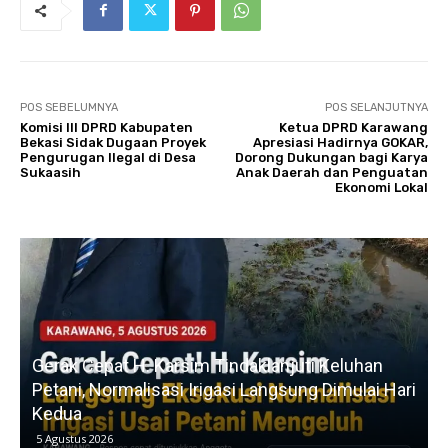
POS SEBELUMNYA
POS SELANJUTNYA
Komisi III DPRD Kabupaten
Ketua DPRD Karawang
Bekasi Sidak Dugaan Proyek
Apresiasi Hadirnya GOKAR,
Pengurugan Ilegal di Desa
Dorong Dukungan bagi Karya
Sukaasih
Anak Daerah dan Penguatan
Ekonomi Lokal
LSM LASKAR NKRI DPD SUBANG AJUKAN
SURAT AUDIENSI KE KEJAKSAAN NEGERI
P
ri
SUBANG, TUNTUT TINDAK LANJUT LAPORAN
PENGADUAN
4 Agustus 2026