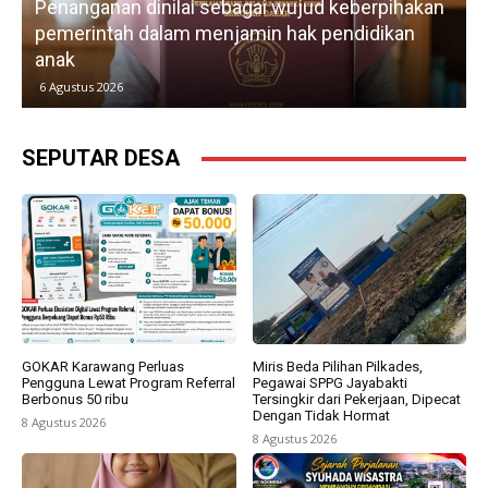
Penanganan dinilai sebagai wujud keberpihakan
pemerintah dalam menjamin hak pendidikan
anak
k
6 Agustus 2026
SEPUTAR DESA
GOKAR Karawang Perluas
Miris Beda Pilihan Pilkades,
Pengguna Lewat Program Referral
Pegawai SPPG Jayabakti
Berbonus 50 ribu
Tersingkir dari Pekerjaan, Dipecat
Dengan Tidak Hormat
8 Agustus 2026
8 Agustus 2026