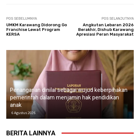
POS SEBELUMNYA
POS SELANJUTNYA
UMKM Karawang Didorong Go
Angkutan Lebaran 2026
Franchise Lewat Program
Berakhir, Dishub Karawang
KERSA
Apresiasi Peran Masyarakat
Penanganan dinilai sebagai wujud keberpihakan
pemerintah dalam menjamin hak pendidikan
anak
k
6 Agustus 2026
BERITA LAINNYA