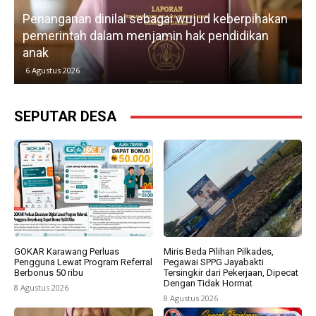
Penanganan dinilai sebagai wujud keberpihakan
pemerintah dalam menjamin hak pendidikan
anak
k
6 Agustus 2026
SEPUTAR DESA
GOKAR Karawang Perluas
Miris Beda Pilihan Pilkades,
Pengguna Lewat Program Referral
Pegawai SPPG Jayabakti
Berbonus 50 ribu
Tersingkir dari Pekerjaan, Dipecat
Dengan Tidak Hormat
8 Agustus 2026
8 Agustus 2026