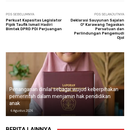
POS SEBELUMNYA
POS SELANJUTNYA
Perkuat Kapasitas Legislator
Deklarasi Sauyunan Sajalan
Pipik Taufik Ismail Hadiri
O² Karawang Tegaskan
Bimtek DPRD PDI Perjuangan
Persatuan dan
Perlindungan Pengemudi
Ojol
Penanganan dinilai sebagai wujud keberpihakan
pemerintah dalam menjamin hak pendidikan
anak
k
6 Agustus 2026
BERITA LAINNYA