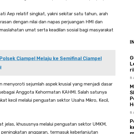
i Aep relatif singkat, yakni sekitar satu tahun, arah
rasan dengan nilai dan napas perjuangan HMI dan
slahatan umat serta keadilan sosial bagi masyarakat
I
G
Polsek Ciampel Melaju ke Semifinal Ciampel
L
u
r
8 
n menyoroti sejumlah aspek krusial yang menjadi dasar
M
S
p sebagai Anggota Kehormatan KAHMI. Salah satunya
P
t kecil melalui penguatan sektor Usaha Mikro, Kecil,
H
8 
P
hat jelas, khususnya melalui penguatan sektor UMKM,
k
 peningkatan anggaran, termasuk keberlanjutan
m