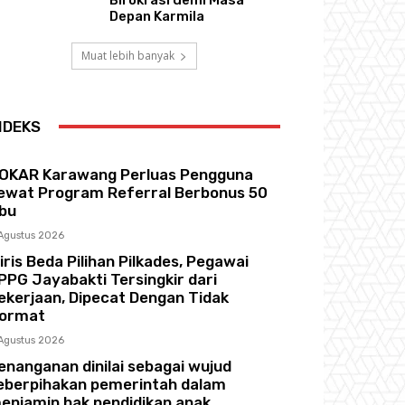
Depan Karmila
Muat lebih banyak
NDEKS
OKAR Karawang Perluas Pengguna
ewat Program Referral Berbonus 50
ibu
Agustus 2026
iris Beda Pilihan Pilkades, Pegawai
PPG Jayabakti Tersingkir dari
ekerjaan, Dipecat Dengan Tidak
ormat
Agustus 2026
enanganan dinilai sebagai wujud
eberpihakan pemerintah dalam
enjamin hak pendidikan anak