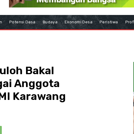
n
Potensi Desa
Budaya
Ekonomi Desa
Peristiwa
Prof
uloh Bakal
gai Anggota
MI Karawang