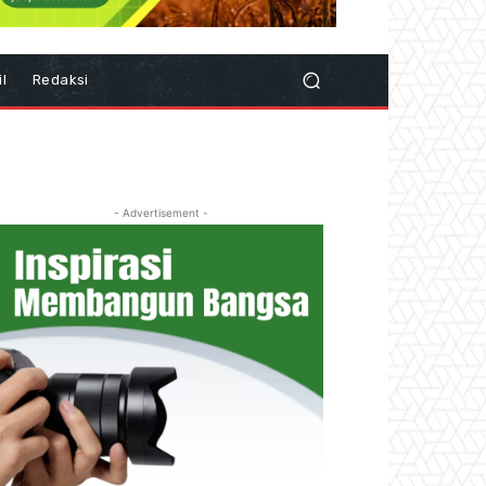
il
Redaksi
- Advertisement -