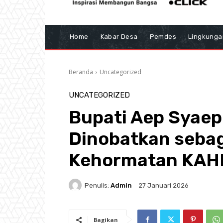
Home
Kabar Desa
Pemdes
Lingkunga
Beranda
Uncategorized
UNCATEGORIZED
Bupati Aep Syaep
Dinobatkan seba
Kehormatan KAH
Penulis:
Admin
27 Januari 2026
Bagikan