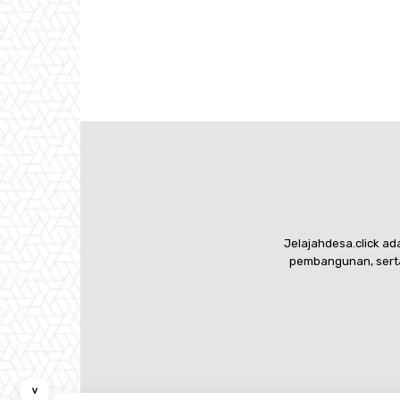
Jelajahdesa.click a
pembangunan, serta
˅