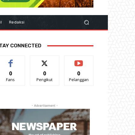
il
Redaksi
TAY CONNECTED
0
0
0
Fans
Pengikut
Pelanggan
- Advertisement -