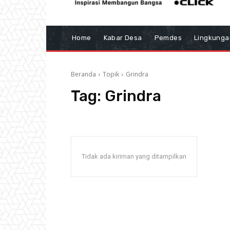
Home
Kabar Desa
Pemdes
Lingkunga
Beranda
Topik
Grindra
Tag:
Grindra
Tidak ada kiriman yang ditampilkan