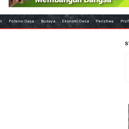
n
Potensi Desa
Budaya
Ekonomi Desa
Peristiwa
Prof
S