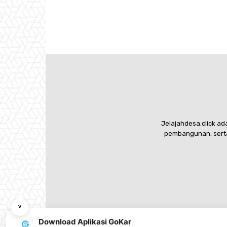
Jelajahdesa.click a
pembangunan, serta
˅
Download Aplikasi GoKar