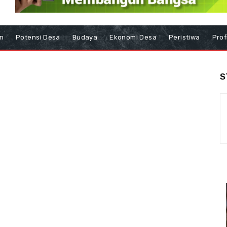
n
Potensi Desa
Budaya
Ekonomi Desa
Peristiwa
Prof
S