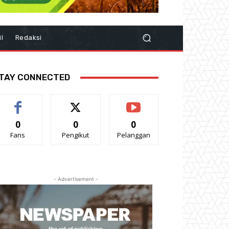
il
Redaksi
TAY CONNECTED
0
0
0
Fans
Pengikut
Pelanggan
- Advertisement -