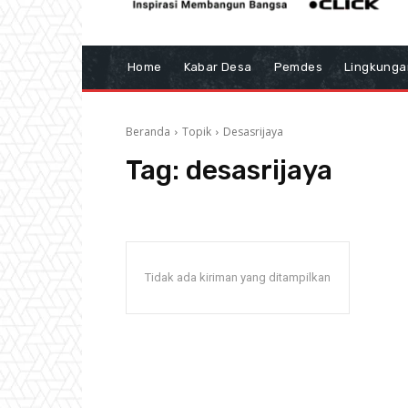
Home
Kabar Desa
Pemdes
Lingkunga
Beranda
Topik
Desasrijaya
Tag:
desasrijaya
Tidak ada kiriman yang ditampilkan